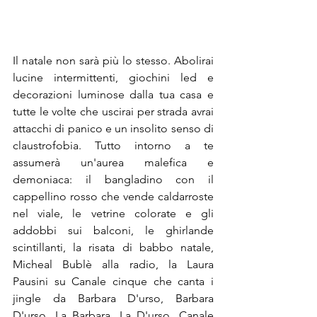
Il natale non sarà più lo stesso. Abolirai 
lucine intermittenti, giochini led e 
decorazioni luminose dalla tua casa e 
tutte le volte che uscirai per strada avrai 
attacchi di panico e un insolito senso di 
claustrofobia. Tutto intorno a te 
assumerà un'aurea malefica e 
demoniaca: il bangladino con il 
cappellino rosso che vende caldarroste 
nel viale, le vetrine colorate e gli 
addobbi sui balconi, le ghirlande 
scintillanti, la risata di babbo natale, 
Micheal Bublè alla radio, la Laura 
Pausini su Canale cinque che canta i 
jingle da Barbara D'urso, Barbara 
D'urso. La Barbara. La D'urso. Canale 