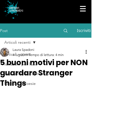
Iscriviti
Post
Articoli recenti
Laura Spadoni
Articoli recenti
4 lug 2019
Tempo di lettura: 4 min
5 buoni motivi per NON
Istruzioni per l'uso
guardare Stranger
Una certa idea di mondo
Things
Racconti e Poesie