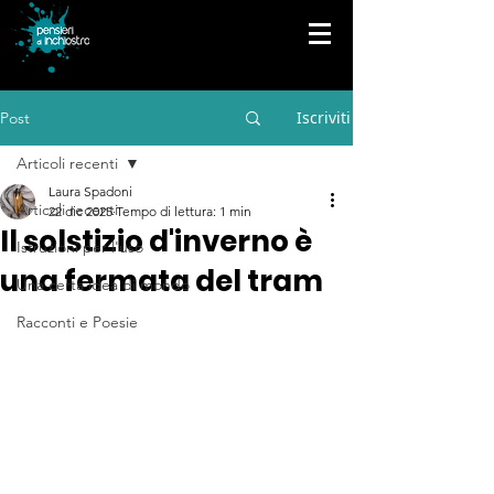
Iscriviti
Post
Articoli recenti
Laura Spadoni
Articoli recenti
22 dic 2025
Tempo di lettura: 1 min
Il solstizio d'inverno è
Istruzioni per l'uso
una fermata del tram
Una certa idea di mondo
Racconti e Poesie